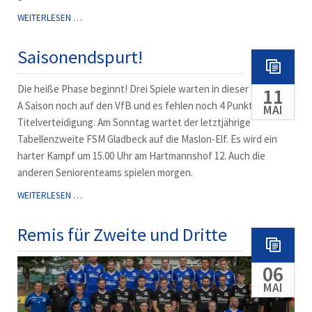
VFB
WEITERLESEN …
GELSENKIRCHEN
II
Saisonendspurt!
-
VFB
Die heiße Phase beginnt! Drei Spiele warten in dieser Kreisliga
11
KIRCHHELLEN
IV
A Saison noch auf den VfB und es fehlen noch 4 Punkte bis zur
MAI
6:0
Titelverteidigung. Am Sonntag wartet der letztjährige
Tabellenzweite FSM Gladbeck auf die Maslon-Elf. Es wird ein
harter Kampf um 15.00 Uhr am Hartmannshof 12. Auch die
anderen Seniorenteams spielen morgen.
SAISONENDSPURT!
WEITERLESEN …
Remis für Zweite und Dritte
06
MAI