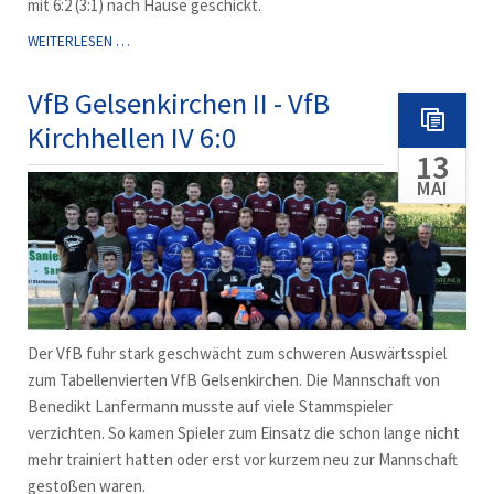
mit 6:2 (3:1) nach Hause geschickt.
DRITTE
WEITERLESEN …
MIT
6:2
VfB Gelsenkirchen II - VfB
GEGEN
Kirchhellen IV 6:0
SB
13
GLADBECK
MAI
Der VfB fuhr stark geschwächt zum schweren Auswärtsspiel
zum Tabellenvierten VfB Gelsenkirchen. Die Mannschaft von
Benedikt Lanfermann musste auf viele Stammspieler
verzichten. So kamen Spieler zum Einsatz die schon lange nicht
mehr trainiert hatten oder erst vor kurzem neu zur Mannschaft
gestoßen waren.