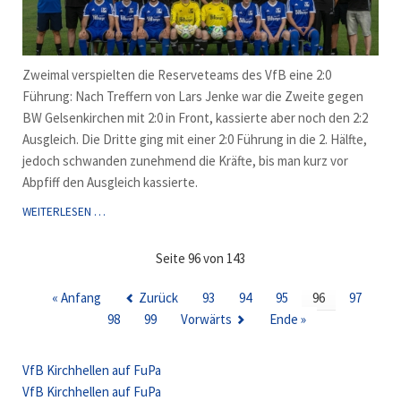
Zweimal verspielten die Reserveteams des VfB eine 2:0
Führung: Nach Treffern von Lars Jenke war die Zweite gegen
BW Gelsenkirchen mit 2:0 in Front, kassierte aber noch den 2:2
Ausgleich. Die Dritte ging mit einer 2:0 Führung in die 2. Hälfte,
jedoch schwanden zunehmend die Kräfte, bis man kurz vor
Abpfiff den Ausgleich kassierte.
REMIS
WEITERLESEN …
FÜR
ZWEITE
Seite 96 von 143
UND
DRITTE
« Anfang
Zurück
93
94
95
96
97
98
99
Vorwärts
Ende »
VfB Kirchhellen auf FuPa
VfB Kirchhellen auf FuPa