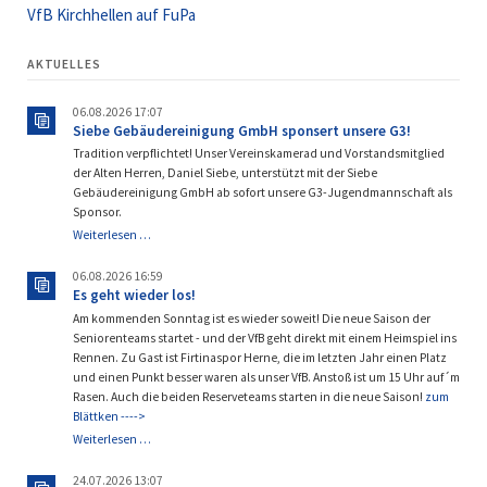
VfB Kirchhellen auf FuPa
AKTUELLES
06.08.2026 17:07
Siebe Gebäudereinigung GmbH sponsert unsere G3!
Tradition verpflichtet! Unser Vereinskamerad und Vorstandsmitglied
der Alten Herren, Daniel Siebe, unterstützt mit der Siebe
Gebäudereinigung GmbH ab sofort unsere G3-Jugendmannschaft als
Sponsor.
Siebe
Weiterlesen …
Gebäudereinigung
GmbH
06.08.2026 16:59
sponsert
Es geht wieder los!
unsere
Am kommenden Sonntag ist es wieder soweit! Die neue Saison der
G3!
Seniorenteams startet - und der VfB geht direkt mit einem Heimspiel ins
Rennen. Zu Gast ist Firtinaspor Herne, die im letzten Jahr einen Platz
und einen Punkt besser waren als unser VfB. Anstoß ist um 15 Uhr auf´m
Rasen. Auch die beiden Reserveteams starten in die neue Saison!
zum
Blättken ---->
Es
Weiterlesen …
geht
wieder
24.07.2026 13:07