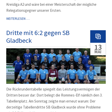
Kreisliga A2 und wäre bei einer Meisterschaft der mögliche
Relegationsgegner unserer Ersten.
VFB
WEITERLESEN …
II
TESTET
Dritte mit 6:2 gegen SB
MÖGLICHEN
Gladbeck
RELEGATIONSGEGNER
13
MAI
Die Rückrundentabelle spiegelt das Leistungsvermögen der
Dritten besser dar: Dort belegt die Rommes-Elf nämlich den 3.
Tabellenplatz. Am Sonntag zeigte man erneut warum: Der
derzeitige Tabellendritte SB Gladbeck wurde ohne Probleme