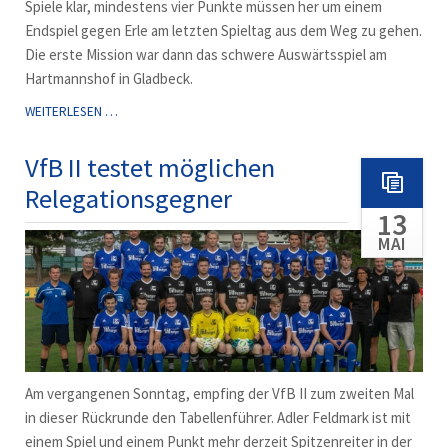
Spiele klar, mindestens vier Punkte müssen her um einem
Endspiel gegen Erle am letzten Spieltag aus dem Weg zu gehen.
Die erste Mission war dann das schwere Auswärtsspiel am
Hartmannshof in Gladbeck.
ERSTE:
WEITERLESEN …
2:2
BEI
VfB II testet möglichen
FSM
Relegationsgegner
GLADBECK
13
MAI
Am vergangenen Sonntag, empfing der VfB II zum zweiten Mal
in dieser Rückrunde den Tabellenführer. Adler Feldmark ist mit
einem Spiel und einem Punkt mehr derzeit Spitzenreiter in der