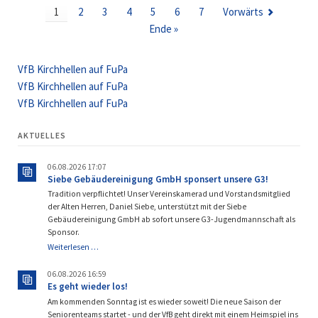
TAG!
1
2
3
4
5
6
7
Vorwärts
Ende »
VfB Kirchhellen auf FuPa
VfB Kirchhellen auf FuPa
VfB Kirchhellen auf FuPa
AKTUELLES
06.08.2026 17:07
Siebe Gebäudereinigung GmbH sponsert unsere G3!
Tradition verpflichtet! Unser Vereinskamerad und Vorstandsmitglied
der Alten Herren, Daniel Siebe, unterstützt mit der Siebe
Gebäudereinigung GmbH ab sofort unsere G3-Jugendmannschaft als
Sponsor.
Siebe
Weiterlesen …
Gebäudereinigung
GmbH
06.08.2026 16:59
sponsert
Es geht wieder los!
unsere
Am kommenden Sonntag ist es wieder soweit! Die neue Saison der
G3!
Seniorenteams startet - und der VfB geht direkt mit einem Heimspiel ins