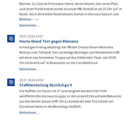
Rennen. Zu Gast ist Firtinaspor Herne, die im letzten Jahr einen Platz
und einen Punkt besser waren als unser VfB. Anstoß ist um 15 Uhr auf´m
Rasen. Auch die beiden Reserveteams starten in die neue Saison!
zum
Blättken ---->
Es
Weiterlesen …
geht
wieder
24.07.2026 13:07
los!
Heute Abend Test gegen Rhenania
m heutigen Freitag empfängt der VfB den Ortsnachbarn Rhenania
Bottrop zum Testspiel. Der Landesliga Absteiger vom Niederrhein trifft
mit einer neu formierten Truppe auf das Heitbreder-Team. Um 19.00
Uhr ist Anstoß auf´m Rasenplatz an der Lionsfieldroad.
Heute
Weiterlesen …
Abend
Test
10.07.2026 14:54
gegen
Staffeleinteilung Bezirksliga 9
Rhenania
Die Staffeln zur Saison 26-27 sind eingteilt worden! Der FLVW
veröffentlichte die neue Gruppe, in der unsere Erste auf viele Bekannte
aus der letzten Saison trifft. Hinzu kommt mit dem TuS Gahlen ein
Dorstener Verein in die Bezirksliga Staffel 9.
Staffeleinteilung
Weiterlesen …
Bezirksliga
9