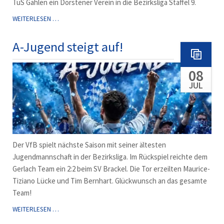
TuS Gahlen ein Dorstener Verein in die Bezirksliga Staffel 9.
STAFFELEINTEILUNG
WEITERLESEN …
BEZIRKSLIGA
9
A-Jugend steigt auf!
08
JUL
Der VfB spielt nächste Saison mit seiner ältesten
Jugendmannschaft in der Bezirksliga. Im Rückspiel reichte dem
Gerlach Team ein 2:2 beim SV Brackel. Die Tor erzeilten Maurice-
Tiziano Lücke und Tim Bernhart. Glückwunsch an das gesamte
Team!
A-
WEITERLESEN …
JUGEND