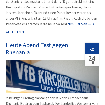
der Seniorenteams startet - und der VfB geht direkt mit einem
Heimspiel ins Rennen. Zu Gast ist Firtinaspor Herne, die im
letzten Jahr einen Platz und einen Punkt besser waren als
unser VfB. Anstoß ist um 15 Uhr auf´m Rasen. Auch die beiden
Reserveteams starten in die neue Saison!
zum Blättken ---->
ES
WEITERLESEN …
GEHT
WIEDER
Heute Abend Test gegen
LOS!
Rhenania
24
JUL
m heutigen Freitag empfängt der VfB den Ortsnachbarn
Rhenania Bottrop zum Testspiel. Der Landesliga Absteiger vom