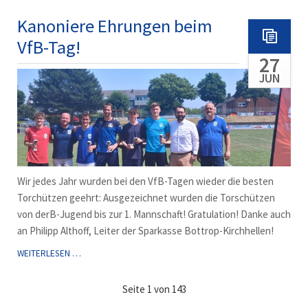
IN
SICHT:
Kanoniere Ehrungen beim
A-
VfB-Tag!
JUGEND
27
GEWINNT
5:1
JUN
Wir jedes Jahr wurden bei den VfB-Tagen wieder die besten
Torchützen geehrt: Ausgezeichnet wurden die Torschützen
von derB-Jugend bis zur 1. Mannschaft! Gratulation! Danke auch
an Philipp Althoff, Leiter der Sparkasse Bottrop-Kirchhellen!
KANONIERE
WEITERLESEN …
EHRUNGEN
BEIM
Seite 1 von 143
VFB-