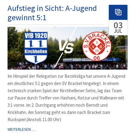
STEIGT
Aufstieg in Sicht: A-Jugend
AUF!
gewinnt 5:1
03
JUL
Im Hinspiel der Relegation zur Bezirksliga hat unsere A-Jugend
ein deutliches 5:1 gegen den SV Brackel hingelegt. In einem
technisch starken Spiel der Kirchhellener Seite, lag das Team
zur Pause durch Treffer von Hashani, Kotzur und Wallmann mit
3:1 vorne. im 2. Durchgang erhöhten noch Berndt und
Krickhahn. Am Sonntag geht es dann nach Brackel zum
Rückspiel (Anstoß 11.00 Uhr)
AUFSTIEG
WEITERLESEN …