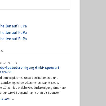
hhellen auf FuPa
hhellen auf FuPa
hhellen auf FuPa
ES
.08.2026 17:07
ebe Gebäudereinigung GmbH sponsert
sere G3!
dition verpflichtet! Unser Vereinskamerad und
standsmitglied der Alten Herren, Daniel Siebe,
terstützt mit der Siebe Gebäudereinigung GmbH ab
fort unsere G3-Jugendmannschaft als Sponsor.
Siebe
iterlesen …
Gebäudereinigung