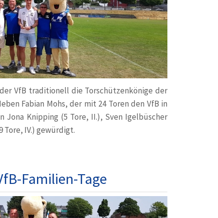
er VfB traditionell die Torschützenkönige der
eben Fabian Mohs, der mit 24 Toren den VfB in
n Jona Knipping (5 Tore, II.), Sven Igelbüscher
9 Tore, IV.) gewürdigt.
ÖNIGE
VfB-Familien-Tage