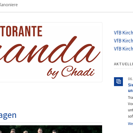
Kanoniere
Navigation
überspringen
VfB Kirc
VfB Kirc
VfB Kirc
AKTUELL
06
Si
un
Tra
Vor
un
lagen
so
We