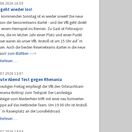
GmbH
.08.2026 16:59
sponsert
 geht wieder los!
unsere
 kommenden Sonntag ist es wieder soweit! Die neue
G3!
son der Seniorenteams startet - und der VfB geht direkt
 einem Heimspiel ins Rennen. Zu Gast ist Firtinaspor
ne, die im letzten Jahr einen Platz und einen Punkt
ser waren als unser VfB. Anstoß ist um 15 Uhr auf´m
en. Auch die beiden Reserveteams starten in die neue
ison!
zum Blättken ---->
Es
iterlesen …
geht
wieder
.07.2026 13:07
los!
ute Abend Test gegen Rhenania
heutigen Freitag empfängt der VfB den Ortsnachbarn
enania Bottrop zum Testspiel. Der Landesliga
teiger vom Niederrhein trifft mit einer neu formierten
uppe auf das Heitbreder-Team. Um 19.00 Uhr ist Anstoß
f´m Rasenplatz an der Lionsfieldroad.
Heute
iterlesen …
Abend
Test
.07.2026 14:54