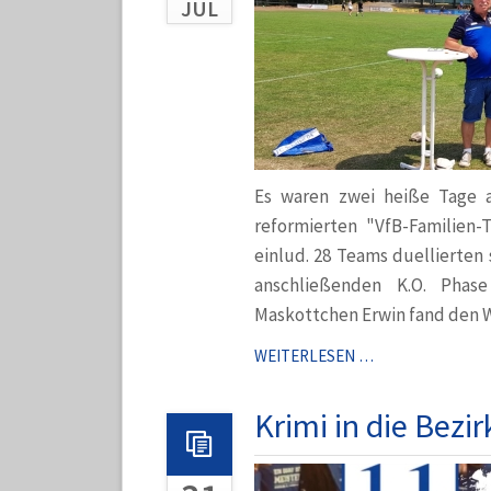
JUL
Es waren zwei heiße Tage 
reformierten "VfB-Familien-
einlud. 28 Teams duellierten
anschließenden K.O. Phas
Maskottchen Erwin fand den 
DER
WEITERLESEN …
FC!
GEWINNT
Krimi in die Bezir
VFB-
FAMILIEN-
TAGE