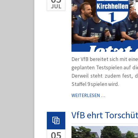
JUL
Der VfB bereitet sich mit ei
geplanten Testspielen auf die
Derweil steht zudem fest, da
Staffel 9 spielen wird.
VFB
WEITERLESEN …
STARTET
IN
VfB ehrt Torschü
DIE
BEZIRKSLIGA-
05
VORBEREITUNG