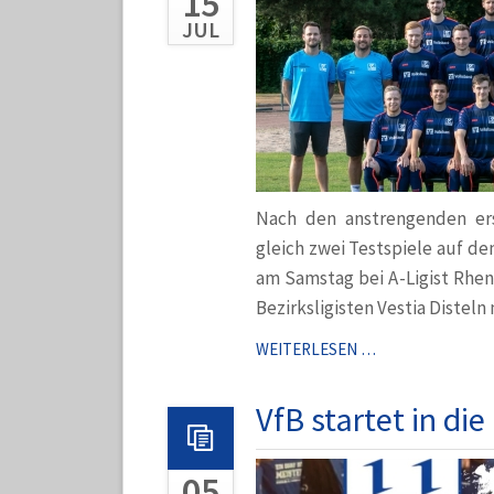
15
JUL
Nach den anstrengenden er
gleich zwei Testspiele auf d
am Samstag bei A-Ligist Rhen
Bezirksligisten Vestia Disteln m
TESTSPIEL-
WEITERLESEN …
NIEDERLAGEN
VfB startet in di
05