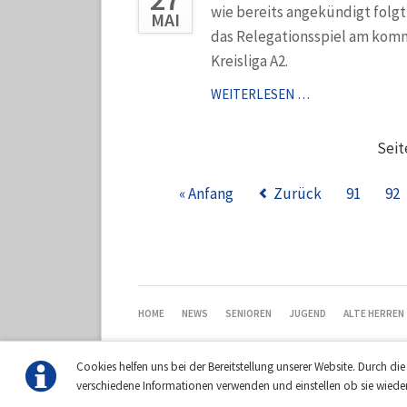
wie bereits angekündigt folgt
MAI
das Relegationsspiel am kom
Kreisliga A2.
INFORMATION
WEITERLESEN …
ZUM
RELEGATIONSSP
Seit
« Anfang
Zurück
91
92
NAVIGATION
HOME
NEWS
SENIOREN
JUGEND
ALTE HERREN
ÜBERSPRINGEN
Cookies helfen uns bei der Bereitstellung unserer Website. Durch di
verschiedene Informationen verwenden und einstellen ob sie wiede