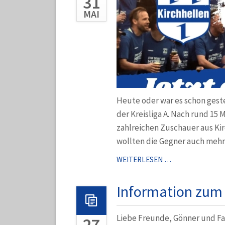
31
MAI
Heute oder war es schon geste
der Kreisliga A. Nach rund 15
zahlreichen Zuschauer aus Kir
wollten die Gegner auch mehr 
KRIMI
WEITERLESEN …
IN
DIE
Information zum 
BEZIRKSLIGA!
Liebe Freunde, Gönner und Fa
27