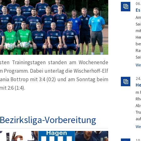
06
Es
Am
Sai
mit
Her
bes
Ras
Sa
sten Trainingstagen standen am Wochenende
We
em Programm. Dabei unterlag die Wischerhoff-Elf
ania Bottrop mit 3:4 (0:2) und am Sonntag beim
24
He
it 2:6 (1:4).
m 
Rh
Abs
Tr
e Bezirksliga-Vorbereitung
au
We
10