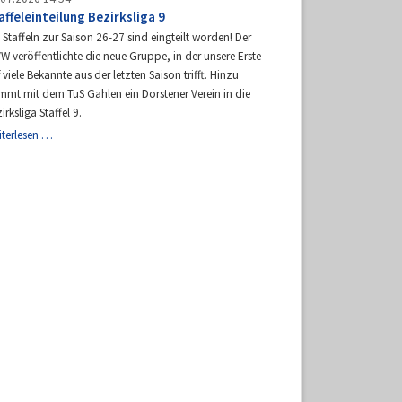
gegen
affeleinteilung Bezirksliga 9
Rhenania
 Staffeln zur Saison 26-27 sind eingteilt worden! Der
W veröffentlichte die neue Gruppe, in der unsere Erste
 viele Bekannte aus der letzten Saison trifft. Hinzu
mmt mit dem TuS Gahlen ein Dorstener Verein in die
irksliga Staffel 9.
Staffeleinteilung
iterlesen …
Bezirksliga
9