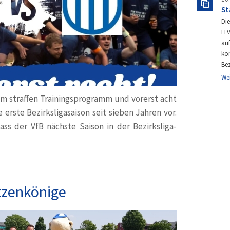
St
Die
FLV
auf
ko
Bez
We
nem straffen Trainingsprogramm und vorerst acht
 erste Bezirksligasaison seit sieben Jahren vor.
ss der VfB nächste Saison in der Bezirksliga-
tzenkönige