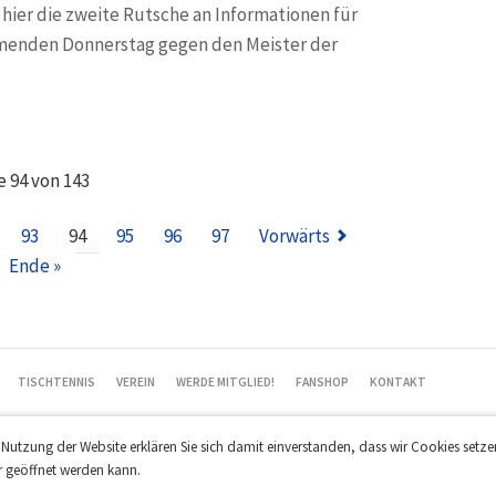
 hier die zweite Rutsche an Informationen für
menden Donnerstag gegen den Meister der
IEL
e 94 von 143
93
94
95
96
97
Vorwärts
Ende »
TISCHTENNIS
VEREIN
WERDE MITGLIED!
FANSHOP
KONTAKT
e Nutzung der Website erklären Sie sich damit einverstanden, dass wir Cookies setz
r geöffnet werden kann.