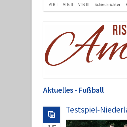
Navigation
VfB I
VfB II
VfB III
Schiedsrichter
überspringen
Aktuelles - Fußball
Testspiel-Nieder