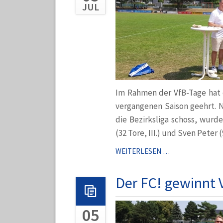
JUL
Im Rahmen der VfB-Tage hat d
vergangenen Saison geehrt. N
die Bezirksliga schoss, wurde
(32 Tore, III.) und Sven Peter (
VFB
WEITERLESEN …
EHRT
TORSCHÜTZENK
Der FC! gewinnt 
05