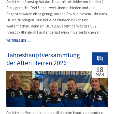
Am letzten Samstag hat das Torverhältnis leider nur für den 2.
Platz gereicht. Drei Siege, zwei Unentschieden und kein
Gegentor waren nicht genug, um den Pokal in diesem Jahr nach
Hause zu bringen. Nun heißt es Wunden lecken und
weitermachen, denn am 18.04.2026 steht bereits das Ü32
Kreispokalfinale im Fürstenbergstadion in Gelsenkirchen an.
2.
WEITERLESEN …
PLATZ
BEI
Jahreshauptversammlung
DER
der Alten Herren 2026
Ü40
18
HALLENKREISMEISTERSCHAFT
2026
MÄR
Am letzten Montag hat unsere alljährliche Hauptversammlung