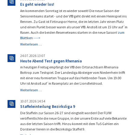
sponsert
Es geht wieder los!
unsere
Am kommenden Sonntag ist es wieder soweit! Die neue Saison der
G3!
Seniorenteams startet - und der VfB geht direkt mit einem Heimspiel ins
Rennen. Zu Gast ist Firtinaspor Herne, die im letzten Jahr einen Platz
und einen Punkt besser waren als unser VfB. Anstoß ist um 15 Uhr auf´m
Rasen. Auch die beiden Reserveteams starten in die neue Saison!
zum
Blättken ---->
Es
Weiterlesen …
geht
wieder
24.07.2026 13:07
los!
Heute Abend Test gegen Rhenania
m heutigen Freitag empfängt der VfB den Ortsnachbarn Rhenania
Bottrop zum Testspiel. Der Landesliga Absteiger vom Niederrhein trifft
mit einer neu formierten Truppe auf das Heitbreder-Team. Um 19.00
Uhr ist Anstoß auf´m Rasenplatz an der Lionsfieldroad.
Heute
Weiterlesen …
Abend
Test
10.07.2026 14:54
gegen
Staffeleinteilung Bezirksliga 9
Rhenania
Die Staffeln zur Saison 26-27 sind eingteilt worden! Der FLVW
veröffentlichte die neue Gruppe, in der unsere Erste auf viele Bekannte
aus der letzten Saison trifft. Hinzu kommt mit dem TuS Gahlen ein
Dorstener Verein in die Bezirksliga Staffel 9.