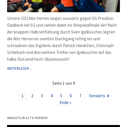
Unsere Ü32 Alte Herren siegen auswärts gegen SG Preußen
Gladbeck mit 6:1 und ziehen damit ins Krispokalfinale ein! Nach
der knappen Halbzeitführung durch Sven Igelbüscher, legten
die Alte Herren im zweiten Durchgang richtig los und
schraubten das Ergebnis durch Patrick Händchen, Christoph
Schlebach und drei weitere Treffer von Igelbüscher auf das
halbe Dutzend hoch. Glückwunsch!
Ü32
WEITERLESEN …
ERREICHT
KREISPOKALFINALE!
Seite 1 von 9
1
2
3
4
5
6
7
Vorwärts
Ende »
IMAGEFILM ALTE HERREN