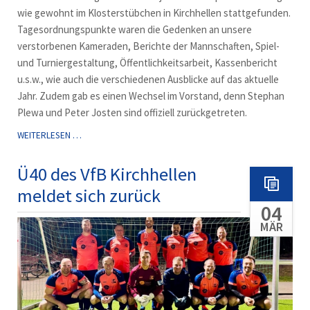
wie gewohnt im Klosterstübchen in Kirchhellen stattgefunden.
Tagesordnungspunkte waren die Gedenken an unsere
verstorbenen Kameraden, Berichte der Mannschaften, Spiel-
und Turniergestaltung, Öffentlichkeitsarbeit, Kassenbericht
u.s.w., wie auch die verschiedenen Ausblicke auf das aktuelle
Jahr. Zudem gab es einen Wechsel im Vorstand, denn Stephan
Plewa und Peter Josten sind offiziell zurückgetreten.
JAHRESHAUPTVERSAMMLUNG
WEITERLESEN …
DER
ALTEN
Ü40 des VfB Kirchhellen
HERREN
meldet sich zurück
2026
04
MÄR