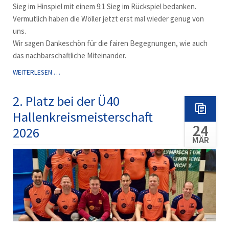
Sieg im Hinspiel mit einem 9:1 Sieg im Rückspiel bedanken.
Vermutlich haben die Wöller jetzt erst mal wieder genug von
uns.
Wir sagen Dankeschön für die fairen Begegnungen, wie auch
das nachbarschaftliche Miteinander.
9:1
WEITERLESEN …
IM
DERBY-
2. Platz bei der Ü40
RÜCKSPIEL
Hallenkreismeisterschaft
24
2026
MÄR