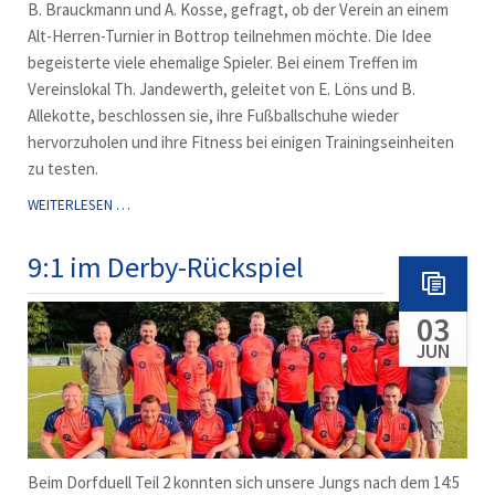
B. Brauckmann und A. Kosse, gefragt, ob der Verein an einem
Alt-Herren-Turnier in Bottrop teilnehmen möchte. Die Idee
begeisterte viele ehemalige Spieler. Bei einem Treffen im
Vereinslokal Th. Jandewerth, geleitet von E. Löns und B.
Allekotte, beschlossen sie, ihre Fußballschuhe wieder
hervorzuholen und ihre Fitness bei einigen Trainingseinheiten
zu testen.
DIE
WEITERLESEN …
ALTE
HERREN
9:1 im Derby-Rückspiel
WERDEN
60!
03
JUN
Beim Dorfduell Teil 2 konnten sich unsere Jungs nach dem 14:5