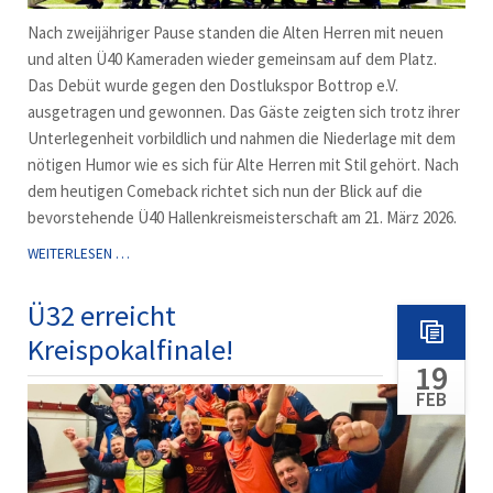
Nach zweijähriger Pause standen die Alten Herren mit neuen
und alten Ü40 Kameraden wieder gemeinsam auf dem Platz.
Das Debüt wurde gegen den Dostlukspor Bottrop e.V.
ausgetragen und gewonnen. Das Gäste zeigten sich trotz ihrer
Unterlegenheit vorbildlich und nahmen die Niederlage mit dem
nötigen Humor wie es sich für Alte Herren mit Stil gehört. Nach
dem heutigen Comeback richtet sich nun der Blick auf die
bevorstehende Ü40 Hallenkreismeisterschaft am 21. März 2026.
Ü40
WEITERLESEN …
DES
VFB
Ü32 erreicht
KIRCHHELLEN
Kreispokalfinale!
MELDET
19
SICH
ZURÜCK
FEB