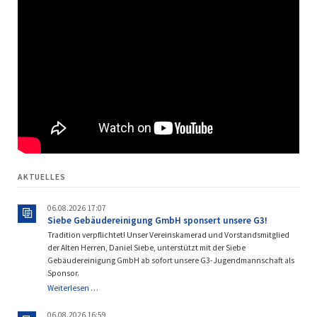
AKTUELLES
06.08.2026 17:07
Siebe Gebäudereinigung GmbH sponsert unsere G3!
Tradition verpflichtet! Unser Vereinskamerad und Vorstandsmitglied
der Alten Herren, Daniel Siebe, unterstützt mit der Siebe
Gebäudereinigung GmbH ab sofort unsere G3-Jugendmannschaft als
Sponsor.
Siebe
Weiterlesen …
Gebäudereinigung
GmbH
06.08.2026 16:59