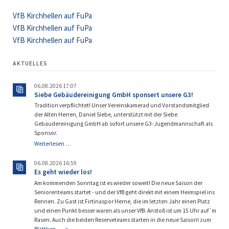
VfB Kirchhellen auf FuPa
VfB Kirchhellen auf FuPa
VfB Kirchhellen auf FuPa
AKTUELLES
06.08.2026 17:07
Siebe Gebäudereinigung GmbH sponsert unsere G3!
Tradition verpflichtet! Unser Vereinskamerad und Vorstandsmitglied
der Alten Herren, Daniel Siebe, unterstützt mit der Siebe
Gebäudereinigung GmbH ab sofort unsere G3-Jugendmannschaft als
Sponsor.
Siebe
Weiterlesen …
Gebäudereinigung
GmbH
06.08.2026 16:59
sponsert
Es geht wieder los!
unsere
Am kommenden Sonntag ist es wieder soweit! Die neue Saison der
G3!
Seniorenteams startet - und der VfB geht direkt mit einem Heimspiel ins
Rennen. Zu Gast ist Firtinaspor Herne, die im letzten Jahr einen Platz
und einen Punkt besser waren als unser VfB. Anstoß ist um 15 Uhr auf´m
Rasen. Auch die beiden Reserveteams starten in die neue Saison!
zum
Blättken ---->