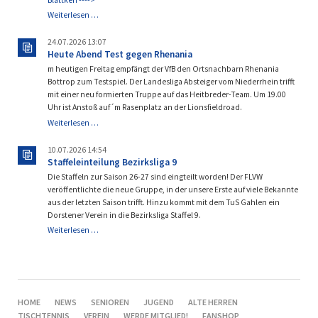
Es
Weiterlesen …
geht
wieder
24.07.2026 13:07
los!
Heute Abend Test gegen Rhenania
m heutigen Freitag empfängt der VfB den Ortsnachbarn Rhenania
Bottrop zum Testspiel. Der Landesliga Absteiger vom Niederrhein trifft
mit einer neu formierten Truppe auf das Heitbreder-Team. Um 19.00
Uhr ist Anstoß auf´m Rasenplatz an der Lionsfieldroad.
Heute
Weiterlesen …
Abend
Test
10.07.2026 14:54
gegen
Staffeleinteilung Bezirksliga 9
Rhenania
Die Staffeln zur Saison 26-27 sind eingteilt worden! Der FLVW
veröffentlichte die neue Gruppe, in der unsere Erste auf viele Bekannte
aus der letzten Saison trifft. Hinzu kommt mit dem TuS Gahlen ein
Dorstener Verein in die Bezirksliga Staffel 9.
Staffeleinteilung
Weiterlesen …
Bezirksliga
9
NAVIGATION
HOME
NEWS
SENIOREN
JUGEND
ALTE HERREN
ÜBERSPRINGEN
TISCHTENNIS
VEREIN
WERDE MITGLIED!
FANSHOP