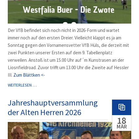
Der VfB befindet sich noch nicht in 2026-Form und wartet
immer noch auf den ersten Dreier. Vielleicht klappt es ja am
Sonntag gegen den Vornamensvetter VfB Hüls, die derzeit mit
zwei Punkten unserer Ersten auf dem 9. Tabellenplatz
verweilen. Anstoß ist um 15.00 Uhr auf´m Kunstrasen an der
Liosnfieldroad. Zuvor trifft um 13.00 Uhr die Zweite auf Hessler
III.
Zum Blättken <-
NÄCHSTER
WEITERLESEN …
DREIER-
VERSUCH
Jahreshauptversammlung
GEGEN
der Alten Herren 2026
HÜLS
18
MÄR