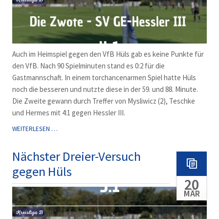
Auch im Heimspiel gegen den VfB Hüls gab es keine Punkte für
den VfB. Nach 90 Spielminuten stand es 0:2 für die
Gastmannschaft. In einem torchancenarmen Spiel hatte Hüls
noch die besseren und nutzte diese in der 59. und 88. Minute.
Die Zweite gewann durch Treffer von Mysliwicz (2), Teschke
und Hermes mit 4:1 gegen Hessler III.
SCHWACHES
WEITERLESEN …
SPIEL
-
Nächster Dreier-Versuch
NÄCHSTE
gegen Hüls
NIEDERLAGE
20
MÄR