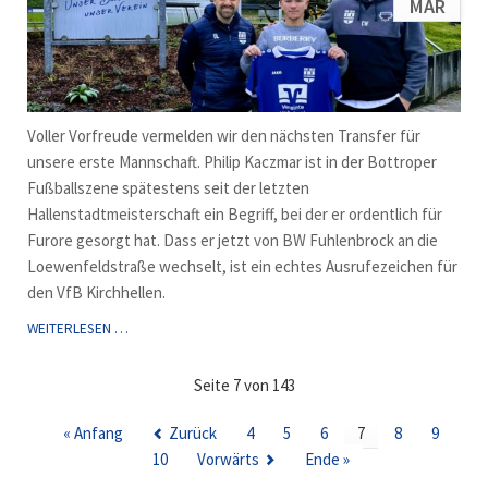
MÄR
Voller Vorfreude vermelden wir den nächsten Transfer für
unsere erste Mannschaft. Philip Kaczmar ist in der Bottroper
Fußballszene spätestens seit der letzten
Hallenstadtmeisterschaft ein Begriff, bei der er ordentlich für
Furore gesorgt hat. Dass er jetzt von BW Fuhlenbrock an die
Loewenfeldstraße wechselt, ist ein echtes Ausrufezeichen für
den VfB Kirchhellen.
NEUZUGANG
WEITERLESEN …
2:
PHILIP
Seite 7 von 143
KACZMAR
« Anfang
Zurück
4
5
6
7
8
9
10
Vorwärts
Ende »