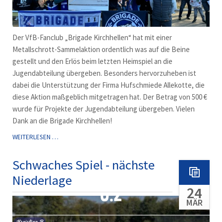
Der VfB-Fanclub „Brigade Kirchhellen“ hat mit einer
Metallschrott-Sammelaktion ordentlich was auf die Beine
gestellt und den Erlös beim letzten Heimspiel an die
Jugendabteilung übergeben. Besonders hervorzuheben ist
dabei die Unterstützung der Firma Hufschmiede Allekotte, die
diese Aktion maßgeblich mitgetragen hat. Der Betrag von 500 €
wurde für Projekte der Jugendabteilung übergeben. Vielen
Dank an die Brigade Kirchhellen!
SPENDENÜBERGABE
WEITERLESEN …
DES
FANCLUB
Schwaches Spiel - nächste
"BRIGADE
Niederlage
KIRCHHELLEN"
24
AN
DIE
MÄR
JUGENDABTEILUNG