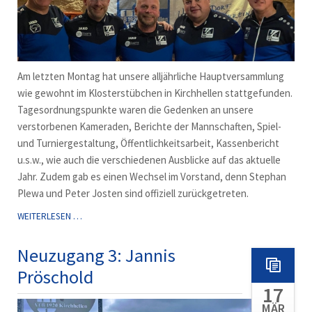
Am letzten Montag hat unsere alljährliche Hauptversammlung
wie gewohnt im Klosterstübchen in Kirchhellen stattgefunden.
Tagesordnungspunkte waren die Gedenken an unsere
verstorbenen Kameraden, Berichte der Mannschaften, Spiel-
und Turniergestaltung, Öffentlichkeitsarbeit, Kassenbericht
u.s.w., wie auch die verschiedenen Ausblicke auf das aktuelle
Jahr. Zudem gab es einen Wechsel im Vorstand, denn Stephan
Plewa und Peter Josten sind offiziell zurückgetreten.
JAHRESHAUPTVERSAMMLUNG
WEITERLESEN …
DER
ALTEN
Neuzugang 3: Jannis
HERREN
Pröschold
2026
17
MÄR