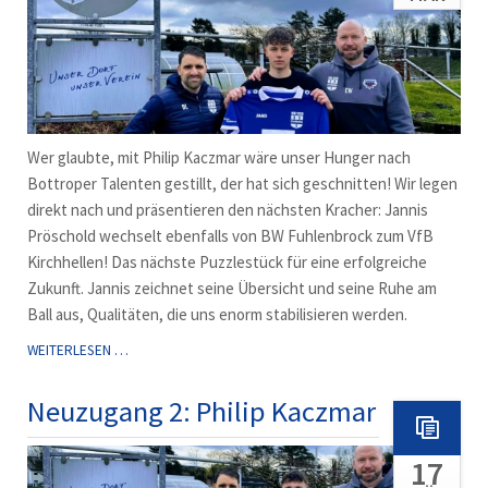
Wer glaubte, mit Philip Kaczmar wäre unser Hunger nach
Bottroper Talenten gestillt, der hat sich geschnitten! Wir legen
direkt nach und präsentieren den nächsten Kracher: Jannis
Pröschold wechselt ebenfalls von BW Fuhlenbrock zum VfB
Kirchhellen! Das nächste Puzzlestück für eine erfolgreiche
Zukunft. Jannis zeichnet seine Übersicht und seine Ruhe am
Ball aus, Qualitäten, die uns enorm stabilisieren werden.
NEUZUGANG
WEITERLESEN …
3:
JANNIS
Neuzugang 2: Philip Kaczmar
PRÖSCHOLD
17