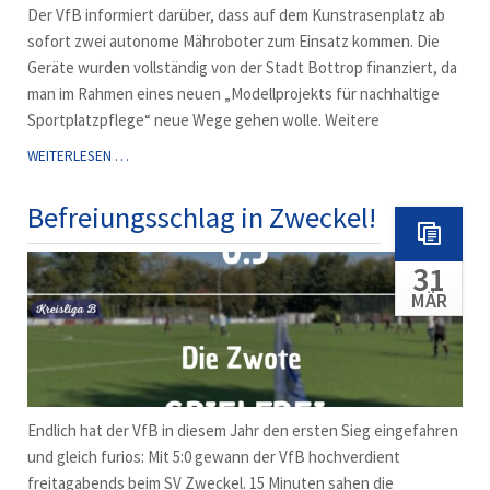
Der VfB informiert darüber, dass auf dem Kunstrasenplatz ab
sofort zwei autonome Mähroboter zum Einsatz kommen. Die
Geräte wurden vollständig von der Stadt Bottrop finanziert, da
man im Rahmen eines neuen „Modellprojekts für nachhaltige
Sportplatzpflege“ neue Wege gehen wolle. Weitere
APRIL,
WEITERLESEN …
APRIL:
MÄHROBOTER
Befreiungsschlag in Zweckel!
FÜR
DEN
31
KUNSTRASEN
MÄR
Endlich hat der VfB in diesem Jahr den ersten Sieg eingefahren
und gleich furios: Mit 5:0 gewann der VfB hochverdient
freitagabends beim SV Zweckel. 15 Minuten sahen die