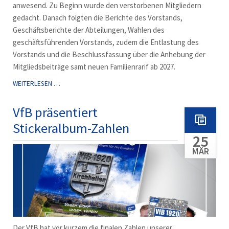
anwesend. Zu Beginn wurde den verstorbenen Mitgliedern
gedacht. Danach folgten die Berichte des Vorstands,
Geschäftsberichte der Abteilungen, Wahlen des
geschäftsführenden Vorstands, zudem die Entlastung des
Vorstands und die Beschlussfassung über die Anhebung der
Mitgliedsbeiträge samt neuen Familienrarif ab 2027.
JAHRESHAUPTVERSAMMLUNG
WEITERLESEN …
2026
VFB
VfB präsentiert
KIRCHHELLEN!
Stickeralbum-Zahlen
25
MÄR
Der VfB hat vor kurzem die finalen Zahlen unserer