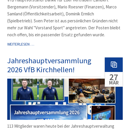
Bergemann (Vorsitzender), Mario Roesner (Finanzen), Marco
Samland (Öffentlichkeitsarbeit), Dominik Ermlich
(Spielbetrieb). Sven Peter ist aus persönlichen Gründen nicht
mehr zur Wahl "Vorstand Sport" angetreten. Der Posten bleibt
noch offen, bis ein passender Ersatz gefunden wurde.
VORSTAND
WEITERLESEN …
WIEDERGEWÄHLT
-
Jahreshauptversammlung
SPORTVORSTAND
2026 VfB Kirchhellen!
SVEN
27
PETER
HÖRT
MÄR
AUF
113 Mitglieder waren heute bei der Jahreshauptverwaltung