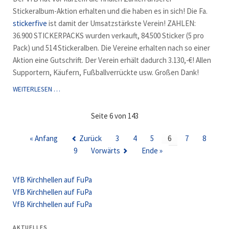
Stickeralbum-Aktion erhalten und die haben es in sich! Die Fa.
stickerfive
ist damit der Umsatzstärkste Verein! ZAHLEN:
36.900 STICKERPACKS wurden verkauft, 84.500 Sticker (5 pro
Pack) und 514 Stickeralben. Die Vereine erhalten nach so einer
Aktion eine Gutschrift. Der Verein erhält dadurch 3.130,-€! Allen
Supportern, Käufern, Fußballverrückte usw. Großen Dank!
VFB
WEITERLESEN …
PRÄSENTIERT
STICKERALBUM-
Seite 6 von 143
ZAHLEN
« Anfang
Zurück
3
4
5
6
7
8
9
Vorwärts
Ende »
VfB Kirchhellen auf FuPa
VfB Kirchhellen auf FuPa
VfB Kirchhellen auf FuPa
AKTUELLES