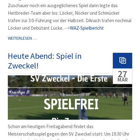
Zuschauer noch ein ausgeglichenes Spiel dann legte das
Heitbreder-Team aber los: Löcker, Nöcker und Schmücker
trafen zur 3:0-Führung vor der Halbzeit. DAnach trafen nochmal
Löcker und Debütant Lücke. -->
WAZ-Spielbericht
BEFREIUNGSSCHLAG
WEITERLESEN …
IN
ZWECKEL!
Heute Abend: Spiel in
Zweckel!
27
MÄR
Schon am heutigen Freitagabend findet das
Meisterschaftsspiel gegen den SV Zweckel statt: Um 19.30 Uhr