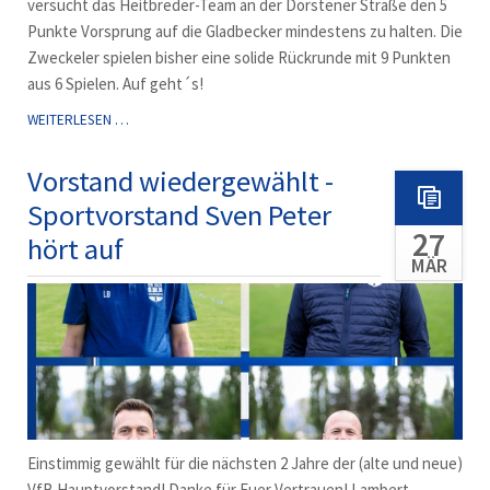
versucht das Heitbreder-Team an der Dorstener Straße den 5
Punkte Vorsprung auf die Gladbecker mindestens zu halten. Die
Zweckeler spielen bisher eine solide Rückrunde mit 9 Punkten
aus 6 Spielen. Auf geht´s!
HEUTE
WEITERLESEN …
ABEND:
SPIEL
Vorstand wiedergewählt -
IN
Sportvorstand Sven Peter
ZWECKEL!
27
hört auf
MÄR
Einstimmig gewählt für die nächsten 2 Jahre der (alte und neue)
VfB Hauptvorstand! Danke für Euer Vertrauen! Lambert