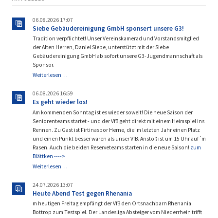
06.08.2026 17:07
Siebe Gebäudereinigung GmbH sponsert unsere G3!
Tradition verpflichtet! Unser Vereinskamerad und Vorstandsmitglied
der Alten Herren, Daniel Siebe, unterstützt mit der Siebe
Gebäudereinigung GmbH ab sofort unsere G3-Jugendmannschaft als
Sponsor.
Siebe
Weiterlesen …
Gebäudereinigung
GmbH
06.08.2026 16:59
sponsert
Es geht wieder los!
unsere
Am kommenden Sonntag ist es wieder soweit! Die neue Saison der
G3!
Seniorenteams startet - und der VfB geht direkt mit einem Heimspiel ins
Rennen. Zu Gast ist Firtinaspor Herne, die im letzten Jahr einen Platz
und einen Punkt besser waren als unser VfB. Anstoß ist um 15 Uhr auf´m
Rasen. Auch die beiden Reserveteams starten in die neue Saison!
zum
Blättken ---->
Es
Weiterlesen …
geht
wieder
24.07.2026 13:07
los!
Heute Abend Test gegen Rhenania
m heutigen Freitag empfängt der VfB den Ortsnachbarn Rhenania
Bottrop zum Testspiel. Der Landesliga Absteiger vom Niederrhein trifft