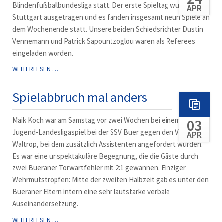
Blindenfußballbundesliga statt. Der erste Spieltag wurde in
APR
Stuttgart ausgetragen und es fanden insgesamt neun Spiele an
dem Wochenende statt. Unsere beiden Schiedsrichter Dustin
Vennemann und Patrick Sapountzoglou waren als Referees
eingeladen worden.
DER
WEITERLESEN …
BALL
RASSELT
Spielabbruch mal anders
WIEDER!
Maik Koch war am Samstag vor zwei Wochen bei einem C-
03
Jugend-Landesligaspiel bei der SSV Buer gegen den VfB
APR
Waltrop, bei dem zusätzlich Assistenten angefordert wurden.
Es war eine unspektakuläre Begegnung, die die Gäste durch
zwei Bueraner Torwartfehler mit 2:1 gewannen. Einziger
Wehrmutstropfen: Mitte der zweiten Halbzeit gab es unter den
Bueraner Eltern intern eine sehr lautstarke verbale
Auseinandersetzung.
SPIELABBRUCH
WEITERLESEN …