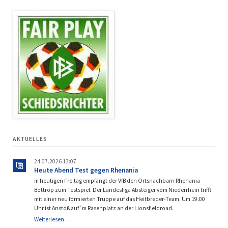
AKTUELLES
24.07.2026 13:07
Heute Abend Test gegen Rhenania
m heutigen Freitag empfängt der VfB den Ortsnachbarn Rhenania
Bottrop zum Testspiel. Der Landesliga Absteiger vom Niederrhein trifft
mit einer neu formierten Truppe auf das Heitbreder-Team. Um 19.00
Uhr ist Anstoß auf´m Rasenplatz an der Lionsfieldroad.
Heute
Weiterlesen …
Abend