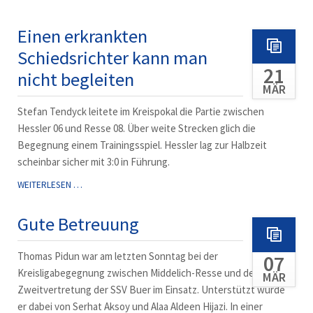
MAL
ANDERS
Einen erkrankten
Schiedsrichter kann man
21
nicht begleiten
MÄR
Stefan Tendyck leitete im Kreispokal die Partie zwischen
Hessler 06 und Resse 08. Über weite Strecken glich die
Begegnung einem Trainingsspiel. Hessler lag zur Halbzeit
scheinbar sicher mit 3:0 in Führung.
EINEN
WEITERLESEN …
ERKRANKTEN
SCHIEDSRICHTER
Gute Betreuung
KANN
MAN
Thomas Pidun war am letzten Sonntag bei der
07
NICHT
BEGLEITEN
Kreisligabegegnung zwischen Middelich-Resse und der
MÄR
Zweitvertretung der SSV Buer im Einsatz. Unterstützt wurde
er dabei von Serhat Aksoy und Alaa Aldeen Hijazi. In einer