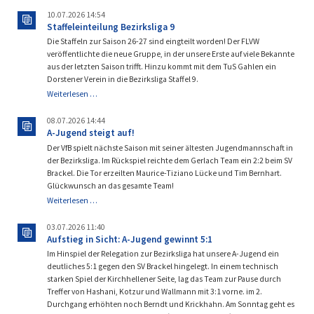
Test
10.07.2026 14:54
gegen
Staffeleinteilung Bezirksliga 9
Rhenania
Die Staffeln zur Saison 26-27 sind eingteilt worden! Der FLVW
veröffentlichte die neue Gruppe, in der unsere Erste auf viele Bekannte
aus der letzten Saison trifft. Hinzu kommt mit dem TuS Gahlen ein
Dorstener Verein in die Bezirksliga Staffel 9.
Staffeleinteilung
Weiterlesen …
Bezirksliga
9
08.07.2026 14:44
A-Jugend steigt auf!
Der VfB spielt nächste Saison mit seiner ältesten Jugendmannschaft in
der Bezirksliga. Im Rückspiel reichte dem Gerlach Team ein 2:2 beim SV
Brackel. Die Tor erzeilten Maurice-Tiziano Lücke und Tim Bernhart.
Glückwunsch an das gesamte Team!
A-
Weiterlesen …
Jugend
steigt
03.07.2026 11:40
auf!
Aufstieg in Sicht: A-Jugend gewinnt 5:1
Im Hinspiel der Relegation zur Bezirksliga hat unsere A-Jugend ein
deutliches 5:1 gegen den SV Brackel hingelegt. In einem technisch
starken Spiel der Kirchhellener Seite, lag das Team zur Pause durch
Treffer von Hashani, Kotzur und Wallmann mit 3:1 vorne. im 2.
Durchgang erhöhten noch Berndt und Krickhahn. Am Sonntag geht es