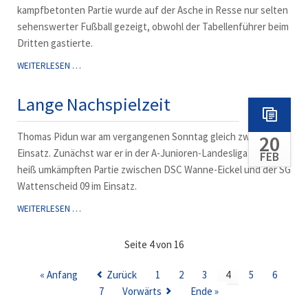
kampfbetonten Partie wurde auf der Asche in Resse nur selten
sehenswerter Fußball gezeigt, obwohl der Tabellenführer beim
Dritten gastierte.
GUTE
WEITERLESEN …
BETREUUNG
Lange Nachspielzeit
Thomas Pidun war am vergangenen Sonntag gleich zweimal im
20
Einsatz. Zunächst war er in der A-Junioren-Landesliga bei der
FEB
heiß umkämpften Partie zwischen DSC Wanne-Eickel und der SG
Wattenscheid 09 im Einsatz.
LANGE
WEITERLESEN …
NACHSPIELZEIT
Seite 4 von 16
« Anfang
Zurück
1
2
3
4
5
6
7
Vorwärts
Ende »