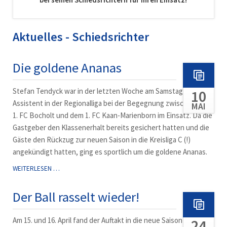
Aktuelles - Schiedsrichter
Die goldene Ananas
Stefan Tendyck war in der letzten Woche am Samstag als
10
Assistent in der Regionalliga bei der Begegnung zwischen dem
MAI
1. FC Bocholt und dem 1. FC Kaan-Marienborn im Einsatz. Da die
Gastgeber den Klassenerhalt bereits gesichert hatten und die
Gäste den Rückzug zur neuen Saison in die Kreisliga C (!)
angekündigt hatten, ging es sportlich um die goldene Ananas.
DIE
WEITERLESEN …
GOLDENE
ANANAS
Der Ball rasselt wieder!
Am 15. und 16. April fand der Auftakt in die neue Saison der
24