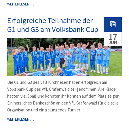
ERFOLGREICHER
WEITERLESEN …
VOLKSBANKCUP
DER
Erfolgreiche Teilnahme der
F-
G1 und G3 am Volksbank Cup
JUGEND
17
JUN
Die G1 und G3 des VfB Kirchhellen haben erfolgreich am
Volksbank Cup des VfL Grafenwald teilgenommen. Alle Kinder
hatten viel Spaß und konnten ihr Können auf dem Platz zeigen.
Ein herzliches Dankeschön an den VfL Grafenwald für die tolle
Organisation und ein gelungenes Turnier!
ERFOLGREICHE
WEITERLESEN …
TEILNAHME