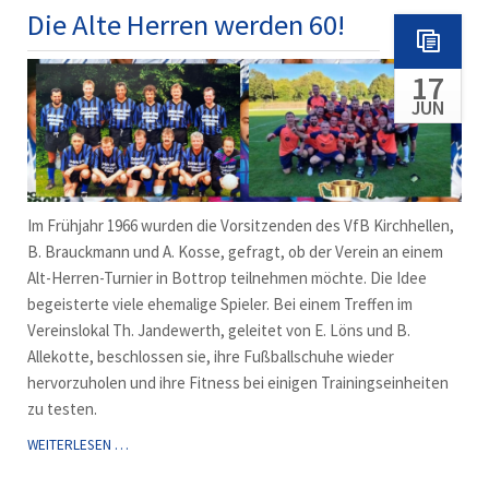
CUP
Die Alte Herren werden 60!
2026
-
17
C2
DES
JUN
VFB!
Im Frühjahr 1966 wurden die Vorsitzenden des VfB Kirchhellen,
B. Brauckmann und A. Kosse, gefragt, ob der Verein an einem
Alt-Herren-Turnier in Bottrop teilnehmen möchte. Die Idee
begeisterte viele ehemalige Spieler. Bei einem Treffen im
Vereinslokal Th. Jandewerth, geleitet von E. Löns und B.
Allekotte, beschlossen sie, ihre Fußballschuhe wieder
hervorzuholen und ihre Fitness bei einigen Trainingseinheiten
zu testen.
DIE
WEITERLESEN …
ALTE