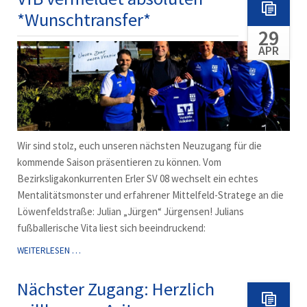
*Wunschtransfer*
29
APR
Wir sind stolz, euch unseren nächsten Neuzugang für die
kommende Saison präsentieren zu können. Vom
Bezirksligakonkurrenten Erler SV 08 wechselt ein echtes
Mentalitätsmonster und erfahrener Mittelfeld-Stratege an die
Löwenfeldstraße: Julian „Jürgen“ Jürgensen! Julians
fußballerische Vita liest sich beeindruckend:
VFB
WEITERLESEN …
VERMELDET
ABSOLUTEN
Nächster Zugang: Herzlich
*WUNSCHTRANSFER*