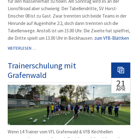
für den Klassenerhalt zu holen. Am Sonntag wird es an der
Lionsfilroad aber schwierig: Der Tabellendritte, SV Horst-
Emscher 08 ist zu Gast. Zwar trennten sich beide Teams in der
Hinrunde auf Augenhöhe 2:2, doch dann trennten sich die
Tabellenwege. Anstoß ist um 15.00 Uhr. Die Zweite hat spielfrei,
die Dritte spielt um 13.00 Uhr in Beckhausen.
zum VfB-Blättken
SCHWERES
WEITERLESEN …
SPIEL
GEGEN
Trainerschulung mit
HORST
Grafenwald
21
APR
Wenn 14 Trainer vom VfL Grafenwald & VfB Kirchhellen