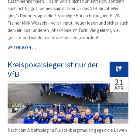
zusammenkommen… dann wird’s nicht nur lehrreich, sondern
auch richtig gut! Gemeinsam mit der C2 des VfB Kirchhellen
ging’s Donnerstag in die 3-stündige Kurzschulung mit FLVW-
Trainer Maik Wessels – voller Input, neuer Ideen und sicher auch
dem ein oder anderen „Aha-Moment“ Fazit: Viel gelernt, viel
gelacht und wieder ein Stück besser geworden!
TRAINERSCHULUNG
WEITERLESEN …
MIT
GRAFENWALD
Kreispokalsieger ist nur der
VfB
21
APR
Nach dem Arbeitssieg im Fürstenbergstadion gegen die Löwen