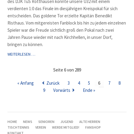
des DJK TuS Rotthausen konnte unsere Ü32 mit einem
verdienten 1:0 das Finale im diesjährigen Kreispokal für sich
entscheiden. Das goldene Tor erzielte Kapitän Benedikt
Risthaus. Vom mitgereisten Fanblock bis hin zu jedem einzelnen
Spieler war die Freude sichtlich groß den Pokal nach zwei
Jahren Pause wieder mit nach Kirchhellen, in unser Dorf,
bringen zu können.
KREISPOKALSIEGER
WEITERLESEN …
IST
NUR
Seite 6 von 289
DER
VFB
« Anfang
Zurück
3
4
5
6
7
8
9
Vorwärts
Ende »
NAVIGATION
HOME
NEWS
SENIOREN
JUGEND
ALTE HERREN
ÜBERSPRINGEN
TISCHTENNIS
VEREIN
WERDE MITGLIED!
FANSHOP
KONTAKT