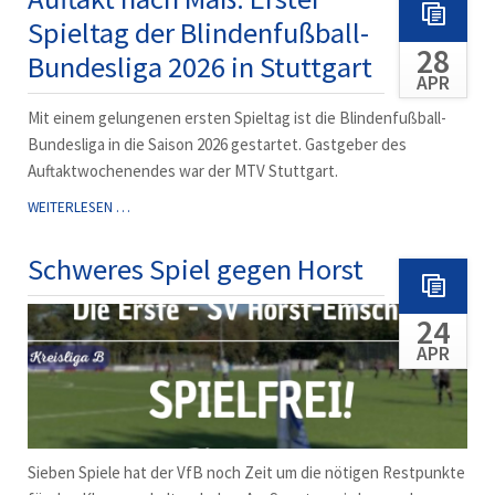
WILLKOMEN,
Spieltag der Blindenfußball-
ARI!
28
Bundesliga 2026 in Stuttgart
APR
Mit einem gelungenen ersten Spieltag ist die Blindenfußball-
Bundesliga in die Saison 2026 gestartet. Gastgeber des
Auftaktwochenendes war der MTV Stuttgart.
AUFTAKT
WEITERLESEN …
NACH
MASS: E
Schweres Spiel gegen Horst
RSTER S
PIELTAG D
24
ER B
LINDENFUSSBALL-BU
APR
NDESLIGA 20
26 IN
ST
UTTGART
Sieben Spiele hat der VfB noch Zeit um die nötigen Restpunkte