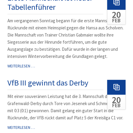
Tabellenführer
BORKEN
20
3:3
AB
FEB
Am vergangenen Sonntag begann für die erste Mannschaft die
Rückrunde mit einem Heimspiel gegen die Hansa aus Scholven.
Die Mannschaft von Trainer Christian Gabmaier wollte ihre
Siegesserie aus der Hinrunde fortführen, um die gute
Ausgangslage zu bestätigen. Dafür wurde in der langen und
intensiven Wintervorbereitung die Grundlagen gelegt.
ERSTE
WEITERLESEN …
MANNSCHAFT
IST
VfB III gewinnt das Derby
NEUER
TABELLENFÜHRER
Mit einer souveränen Leistung hat die 3. Mannschaft das
20
Grafenwald-Derby durch Tore von Jesenek und Schmelzer (2)
FEB
mit 0:3 (0:1) gewonnen. Damit gelang ein guter Start in die
Rückrunde, der VfB rückt damit auf Platz 5 der Kreisliga C1 vor.
VFB
WEITERLESEN …