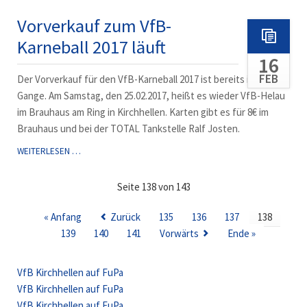
III
GEWINNT
Vorverkauf zum VfB-
DAS
Karneball 2017 läuft
DERBY
16
FEB
Der Vorverkauf für den VfB-Karneball 2017 ist bereits in vollem
Gange. Am Samstag, den 25.02.2017, heißt es wieder VfB-Helau
im Brauhaus am Ring in Kirchhellen. Karten gibt es für 8€ im
Brauhaus und bei der TOTAL Tankstelle Ralf Josten.
VORVERKAUF
WEITERLESEN …
ZUM
VFB-
Seite 138 von 143
KARNEBALL
2017
« Anfang
Zurück
135
136
137
138
LÄUFT
139
140
141
Vorwärts
Ende »
VfB Kirchhellen auf FuPa
VfB Kirchhellen auf FuPa
VfB Kirchhellen auf FuPa