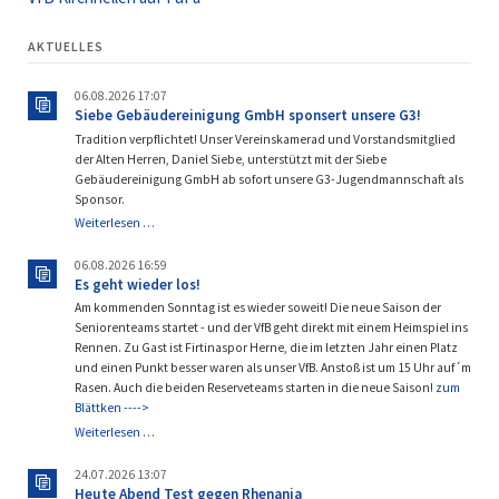
AKTUELLES
06.08.2026 17:07
Siebe Gebäudereinigung GmbH sponsert unsere G3!
Tradition verpflichtet! Unser Vereinskamerad und Vorstandsmitglied
der Alten Herren, Daniel Siebe, unterstützt mit der Siebe
Gebäudereinigung GmbH ab sofort unsere G3-Jugendmannschaft als
Sponsor.
Siebe
Weiterlesen …
Gebäudereinigung
GmbH
06.08.2026 16:59
sponsert
Es geht wieder los!
unsere
Am kommenden Sonntag ist es wieder soweit! Die neue Saison der
G3!
Seniorenteams startet - und der VfB geht direkt mit einem Heimspiel ins
Rennen. Zu Gast ist Firtinaspor Herne, die im letzten Jahr einen Platz
und einen Punkt besser waren als unser VfB. Anstoß ist um 15 Uhr auf´m
Rasen. Auch die beiden Reserveteams starten in die neue Saison!
zum
Blättken ---->
Es
Weiterlesen …
geht
wieder
24.07.2026 13:07
los!
Heute Abend Test gegen Rhenania