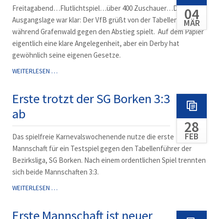
Freitagabend…Flutlichtspiel…über 400 Zuschauer…Derby! Die
04
Ausgangslage war klar: Der VfB grüßt von der Tabellenspitze,
MÄR
während Grafenwald gegen den Abstieg spielt. Auf dem Papier
eigentlich eine klare Angelegenheit, aber ein Derby hat
gewöhnlich seine eigenen Gesetze.
VFB
WEITERLESEN …
GEWINNT
VERRÜCKTES
Erste trotzt der SG Borken 3:3
DERBY
ab
28
FEB
Das spielfreie Karnevalswochenende nutze die erste
Mannschaft für ein Testspiel gegen den Tabellenführer der
Bezirksliga, SG Borken. Nach einem ordentlichen Spiel trennten
sich beide Mannschaften 3:3.
ERSTE
WEITERLESEN …
TROTZT
DER
Erste Mannschaft ist neuer
SG