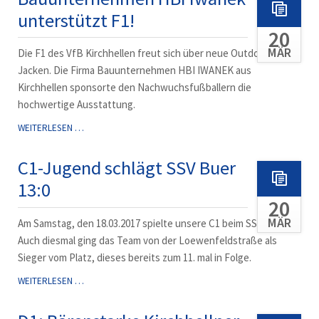
unterstützt F1!
20
MÄR
Die F1 des VfB Kirchhellen freut sich über neue Outdoor-
Jacken. Die Firma Bauunternehmen HBI IWANEK aus
Kirchhellen sponsorte den Nachwuchsfußballern die
hochwertige Ausstattung.
BAUUNTERNEHMEN
WEITERLESEN …
HBI
IWANEK
C1-Jugend schlägt SSV Buer
UNTERSTÜTZT
13:0
F1!
20
MÄR
Am Samstag, den 18.03.2017 spielte unsere C1 beim SSV Buer 3.
Auch diesmal ging das Team von der Loewenfeldstraße als
Sieger vom Platz, dieses bereits zum 11. mal in Folge.
C1-
WEITERLESEN …
JUGEND
SCHLÄGT