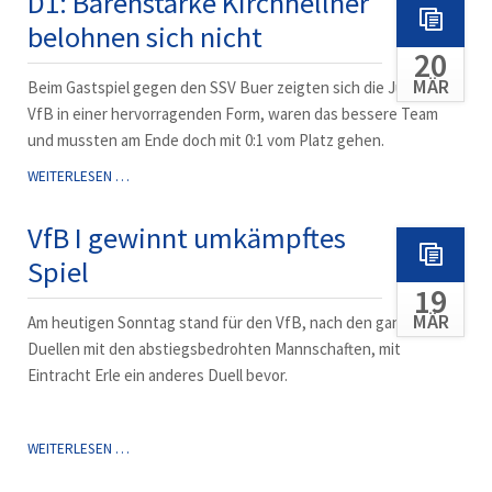
D1: Bärenstarke Kirchhellner
SSV
belohnen sich nicht
BUER
20
13:0
MÄR
Beim Gastspiel gegen den SSV Buer zeigten sich die Jungs vom
VfB in einer hervorragenden Form, waren das bessere Team
und mussten am Ende doch mit 0:1 vom Platz gehen.
D1:
WEITERLESEN …
BÄRENSTARKE
KIRCHHELLNER
VfB I gewinnt umkämpftes
BELOHNEN
Spiel
SICH
19
NICHT
MÄR
Am heutigen Sonntag stand für den VfB, nach den ganzen
Duellen mit den abstiegsbedrohten Mannschaften, mit
Eintracht Erle ein anderes Duell bevor.
VFB
WEITERLESEN …
I