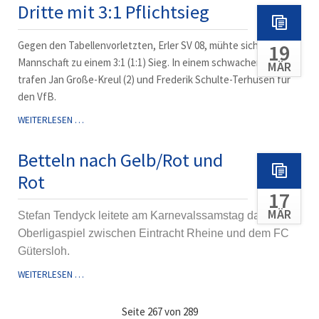
GEWINNT
Dritte mit 3:1 Pflichtsieg
UMKÄMPFTES
SPIEL
Gegen den Tabellenvorletzten, Erler SV 08, mühte sich die 3.
19
Mannschaft zu einem 3:1 (1:1) Sieg. In einem schwachen Spiel
MÄR
trafen Jan Große-Kreul (2) und Frederik Schulte-Terhusen für
den VfB.
DRITTE
WEITERLESEN …
MIT
3:1
Betteln nach Gelb/Rot und
PFLICHTSIEG
Rot
17
MÄR
Stefan Tendyck leitete am Karnevalssamstag das
Oberligaspiel zwischen Eintracht Rheine und dem FC
Gütersloh.
BETTELN
WEITERLESEN …
NACH
GELB/ROT
Seite 267 von 289
UND