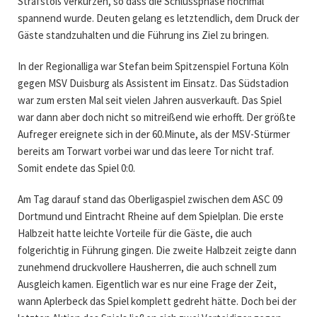
Strafstoß verkürzen, so dass die Schlussphase nochmal
spannend wurde. Deuten gelang es letztendlich, dem Druck der
Gäste standzuhalten und die Führung ins Ziel zu bringen.
In der Regionalliga war Stefan beim Spitzenspiel Fortuna Köln
gegen MSV Duisburg als Assistent im Einsatz. Das Südstadion
war zum ersten Mal seit vielen Jahren ausverkauft. Das Spiel
war dann aber doch nicht so mitreißend wie erhofft. Der größte
Aufreger ereignete sich in der 60.Minute, als der MSV-Stürmer
bereits am Torwart vorbei war und das leere Tor nicht traf.
Somit endete das Spiel 0:0.
Am Tag darauf stand das Oberligaspiel zwischen dem ASC 09
Dortmund und Eintracht Rheine auf dem Spielplan. Die erste
Halbzeit hatte leichte Vorteile für die Gäste, die auch
folgerichtig in Führung gingen. Die zweite Halbzeit zeigte dann
zunehmend druckvollere Hausherren, die auch schnell zum
Ausgleich kamen. Eigentlich war es nur eine Frage der Zeit,
wann Aplerbeck das Spiel komplett gedreht hätte. Doch bei der