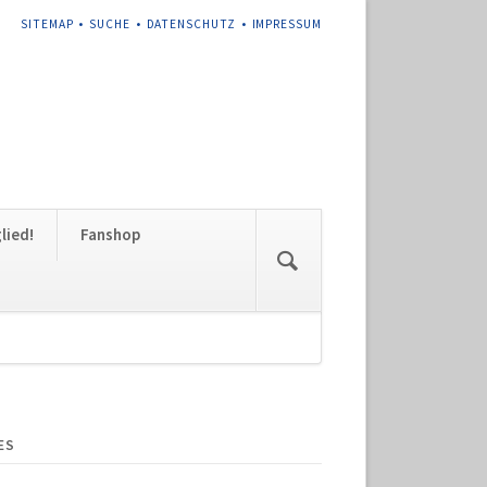
NAVIGATION
SITEMAP
SUCHE
DATENSCHUTZ
IMPRESSUM
ÜBERSPRINGEN
Navigation
lied!
Fanshop
überspringen
ES