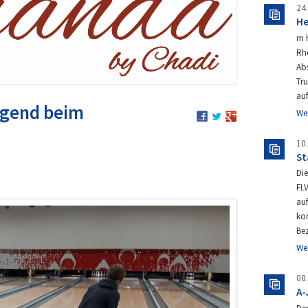
24
He
m 
Rh
Abs
Tr
au
ugend beim
We
10
St
Die
FLV
auf
ko
Bez
We
08
A-