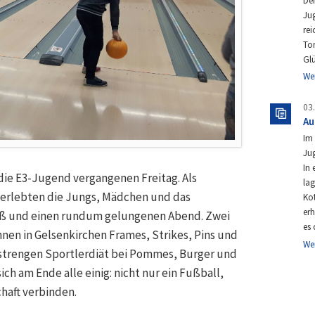
Der
Ju
rei
Tor
Gl
We
03
Au
Im 
Jug
In 
die E3-Jugend vergangenen Freitag. Als
la
 erlebten die Jungs, Mädchen und das
Ko
er
ß und einen rundum gelungenen Abend. Zwei
es
nen in Gelsenkirchen Frames, Strikes, Pins und
We
 strengen Sportlerdiät bei Pommes, Burger und
ch am Ende alle einig: nicht nur ein Fußball,
haft verbinden.