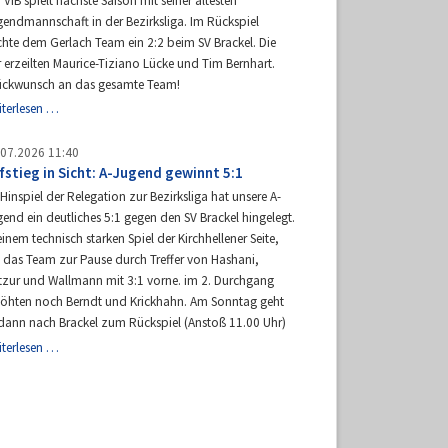
 VfB spielt nächste Saison mit seiner ältesten
gendmannschaft in der Bezirksliga. Im Rückspiel
chte dem Gerlach Team ein 2:2 beim SV Brackel. Die
 erzeilten Maurice-Tiziano Lücke und Tim Bernhart.
ückwunsch an das gesamte Team!
A-
iterlesen …
Jugend
steigt
.07.2026 11:40
auf!
fstieg in Sicht: A-Jugend gewinnt 5:1
Hinspiel der Relegation zur Bezirksliga hat unsere A-
end ein deutliches 5:1 gegen den SV Brackel hingelegt.
einem technisch starken Spiel der Kirchhellener Seite,
g das Team zur Pause durch Treffer von Hashani,
tzur und Wallmann mit 3:1 vorne. im 2. Durchgang
höhten noch Berndt und Krickhahn. Am Sonntag geht
 dann nach Brackel zum Rückspiel (Anstoß 11.00 Uhr)
Aufstieg
iterlesen …
in
Sicht:
A-
Jugend