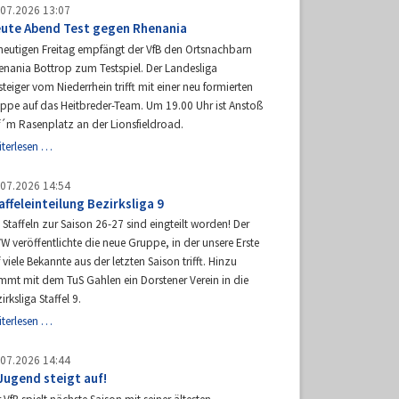
.07.2026 13:07
ute Abend Test gegen Rhenania
heutigen Freitag empfängt der VfB den Ortsnachbarn
enania Bottrop zum Testspiel. Der Landesliga
teiger vom Niederrhein trifft mit einer neu formierten
uppe auf das Heitbreder-Team. Um 19.00 Uhr ist Anstoß
f´m Rasenplatz an der Lionsfieldroad.
Heute
iterlesen …
Abend
Test
.07.2026 14:54
gegen
affeleinteilung Bezirksliga 9
Rhenania
 Staffeln zur Saison 26-27 sind eingteilt worden! Der
W veröffentlichte die neue Gruppe, in der unsere Erste
 viele Bekannte aus der letzten Saison trifft. Hinzu
mmt mit dem TuS Gahlen ein Dorstener Verein in die
irksliga Staffel 9.
Staffeleinteilung
iterlesen …
Bezirksliga
9
.07.2026 14:44
Jugend steigt auf!