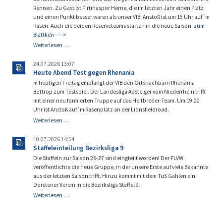
Rennen. Zu Gast ist Firtinaspor Herne, die im letzten Jahr einen Platz
und einen Punkt besser waren als unser VfB. Anstoß ist um 15 Uhr auf´m
Rasen. Auch die beiden Reserveteams starten in die neue Saison!
zum
Blättken ---->
Es
Weiterlesen …
geht
wieder
24.07.2026 13:07
los!
Heute Abend Test gegen Rhenania
m heutigen Freitag empfängt der VfB den Ortsnachbarn Rhenania
Bottrop zum Testspiel. Der Landesliga Absteiger vom Niederrhein trifft
mit einer neu formierten Truppe auf das Heitbreder-Team. Um 19.00
Uhr ist Anstoß auf´m Rasenplatz an der Lionsfieldroad.
Heute
Weiterlesen …
Abend
Test
10.07.2026 14:54
gegen
Staffeleinteilung Bezirksliga 9
Rhenania
Die Staffeln zur Saison 26-27 sind eingteilt worden! Der FLVW
veröffentlichte die neue Gruppe, in der unsere Erste auf viele Bekannte
aus der letzten Saison trifft. Hinzu kommt mit dem TuS Gahlen ein
Dorstener Verein in die Bezirksliga Staffel 9.
Staffeleinteilung
Weiterlesen …
Bezirksliga
9