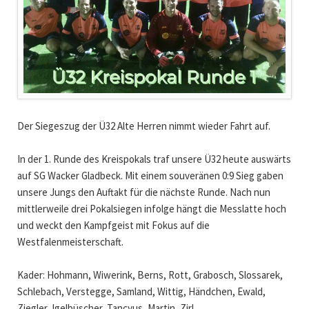
Der Siegeszug der Ü32 Alte Herren nimmt wieder Fahrt auf.
In der 1. Runde des Kreispokals traf unsere Ü32 heute auswärts
auf SG Wacker Gladbeck. Mit einem souveränen 0:9 Sieg gaben
unsere Jungs den Auftakt für die nächste Runde. Nach nun
mittlerweile drei Pokalsiegen infolge hängt die Messlatte hoch
und weckt den Kampfgeist mit Fokus auf die
Westfalenmeisterschaft.
Kader: Hohmann, Wiwerink, Berns, Rott, Grabosch, Slossarek,
Schlebach, Verstegge, Samland, Wittig, Händchen, Ewald,
Ziegler, Igelbüscher, Tancyus, Martin, Zirl