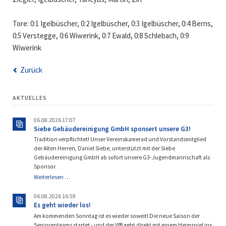
Tore: 0:1 Igelbüscher, 0:2 Igelbüscher, 0:3 Igelbüscher, 0:4 Berns,
0:5 Verstegge, 0:6 Wiwerink, 0:7 Ewald, 0:8 Schlebach, 0:9
Wiwerink
Zurück
AKTUELLES
06.08.2026 17:07
Siebe Gebäudereinigung GmbH sponsert unsere G3!
Tradition verpflichtet! Unser Vereinskamerad und Vorstandsmitglied
der Alten Herren, Daniel Siebe, unterstützt mit der Siebe
Gebäudereinigung GmbH ab sofort unsere G3-Jugendmannschaft als
Sponsor.
Siebe
Weiterlesen …
Gebäudereinigung
GmbH
06.08.2026 16:59
sponsert
Es geht wieder los!
unsere
Am kommenden Sonntag ist es wieder soweit! Die neue Saison der
G3!
Seniorenteams startet - und der VfB geht direkt mit einem Heimspiel ins