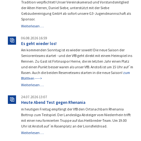
Tradition verpflichtet! Unser Vereinskamerad und Vorstandsmitglied
der Alten Herren, Daniel Siebe, unterstützt mit der Siebe
Gebäudereinigung GmbH ab sofort unsere G3-Jugendmannschaft als
Sponsor.
Siebe
Weiterlesen …
Gebäudereinigung
GmbH
06.08.2026 16:59
sponsert
Es geht wieder los!
unsere
Am kommenden Sonntag ist es wieder soweit! Die neue Saison der
G3!
Seniorenteams startet - und der VfB geht direkt mit einem Heimspiel ins
Rennen. Zu Gast ist Firtinaspor Herne, die im letzten Jahr einen Platz
und einen Punkt besser waren als unser VfB. Anstoß ist um 15 Uhr auf´m
Rasen. Auch die beiden Reserveteams starten in die neue Saison!
zum
Blättken ---->
Es
Weiterlesen …
geht
wieder
24.07.2026 13:07
los!
Heute Abend Test gegen Rhenania
m heutigen Freitag empfängt der VfB den Ortsnachbarn Rhenania
Bottrop zum Testspiel. Der Landesliga Absteiger vom Niederrhein trifft
mit einer neu formierten Truppe auf das Heitbreder-Team. Um 19.00
Uhr ist Anstoß auf´m Rasenplatz an der Lionsfieldroad.
Heute
Weiterlesen …
Abend