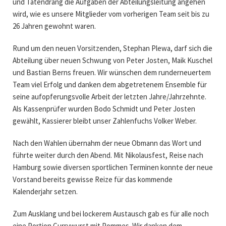
und Tatendrang die Aufgaben der Abteilungsleitung angehen
wird, wie es unsere Mitglieder vom vorherigen Team seit bis zu
26 Jahren gewohnt waren.
Rund um den neuen Vorsitzenden, Stephan Plewa, darf sich die
Abteilung über neuen Schwung von Peter Josten, Maik Kuschel
und Bastian Berns freuen. Wir wünschen dem runderneuertem
Team viel Erfolg und danken dem abgetretenem Ensemble für
seine aufopferungsvolle Arbeit der letzten Jahre/Jahrzehnte.
Als Kassenprüfer wurden Bodo Schmidt und Peter Josten
gewählt, Kassierer bleibt unser Zahlenfuchs Volker Weber.
Nach den Wahlen übernahm der neue Obmann das Wort und
führte weiter durch den Abend. Mit Nikolausfest, Reise nach
Hamburg sowie diversen sportlichen Terminen konnte der neue
Vorstand bereits gewisse Reize für das kommende
Kalenderjahr setzen.
Zum Ausklang und bei lockerem Austausch gab es für alle noch
eine Portion Currywurst mit Pommes. Wir danken dem