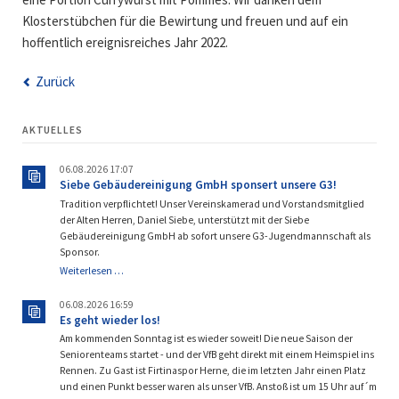
Klosterstübchen für die Bewirtung und freuen und auf ein
hoffentlich ereignisreiches Jahr 2022.
Zurück
AKTUELLES
06.08.2026 17:07
Siebe Gebäudereinigung GmbH sponsert unsere G3!
Tradition verpflichtet! Unser Vereinskamerad und Vorstandsmitglied
der Alten Herren, Daniel Siebe, unterstützt mit der Siebe
Gebäudereinigung GmbH ab sofort unsere G3-Jugendmannschaft als
Sponsor.
Siebe
Weiterlesen …
Gebäudereinigung
GmbH
06.08.2026 16:59
sponsert
Es geht wieder los!
unsere
Am kommenden Sonntag ist es wieder soweit! Die neue Saison der
G3!
Seniorenteams startet - und der VfB geht direkt mit einem Heimspiel ins
Rennen. Zu Gast ist Firtinaspor Herne, die im letzten Jahr einen Platz
und einen Punkt besser waren als unser VfB. Anstoß ist um 15 Uhr auf´m