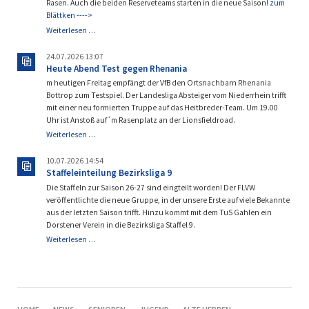
Rasen. Auch die beiden Reserveteams starten in die neue Saison!
zum
Blättken ---->
Es
Weiterlesen …
geht
wieder
24.07.2026 13:07
los!
Heute Abend Test gegen Rhenania
m heutigen Freitag empfängt der VfB den Ortsnachbarn Rhenania
Bottrop zum Testspiel. Der Landesliga Absteiger vom Niederrhein trifft
mit einer neu formierten Truppe auf das Heitbreder-Team. Um 19.00
Uhr ist Anstoß auf´m Rasenplatz an der Lionsfieldroad.
Heute
Weiterlesen …
Abend
Test
10.07.2026 14:54
gegen
Staffeleinteilung Bezirksliga 9
Rhenania
Die Staffeln zur Saison 26-27 sind eingteilt worden! Der FLVW
veröffentlichte die neue Gruppe, in der unsere Erste auf viele Bekannte
aus der letzten Saison trifft. Hinzu kommt mit dem TuS Gahlen ein
Dorstener Verein in die Bezirksliga Staffel 9.
Staffeleinteilung
Weiterlesen …
Bezirksliga
9
NAVIGATION