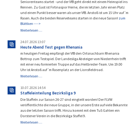
G3!
Seniorenteams startet - und der VfB geht direkt mit einem Heimspiel ins
Rennen. Zu Gast ist Firtinaspor Herne, die im letzten Jahr einen Platz
und einen Punkt besser waren als unser VfB. Anstoß ist um 15 Uhr auf´m
Rasen. Auch die beiden Reserveteams starten in die neue Saison!
zum
Blättken ---->
Es
Weiterlesen …
geht
wieder
24.07.2026 13:07
los!
Heute Abend Test gegen Rhenania
m heutigen Freitag empfängt der VfB den Ortsnachbarn Rhenania
Bottrop zum Testspiel. Der Landesliga Absteiger vom Niederrhein trifft
mit einer neu formierten Truppe auf das Heitbreder-Team. Um 19.00
Uhr ist Anstoß auf´m Rasenplatz an der Lionsfieldroad.
Heute
Weiterlesen …
Abend
Test
10.07.2026 14:54
gegen
Staffeleinteilung Bezirksliga 9
Rhenania
Die Staffeln zur Saison 26-27 sind eingteilt worden! Der FLVW
veröffentlichte die neue Gruppe, in der unsere Erste auf viele Bekannte
aus der letzten Saison trifft. Hinzu kommt mit dem TuS Gahlen ein
Dorstener Verein in die Bezirksliga Staffel 9.
Staffeleinteilung
Weiterlesen …
Bezirksliga
9