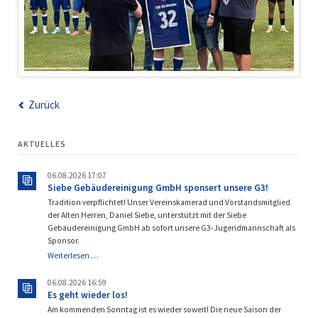
Zurück
AKTUELLES
06.08.2026 17:07
Siebe Gebäudereinigung GmbH sponsert unsere G3!
Tradition verpflichtet! Unser Vereinskamerad und Vorstandsmitglied
der Alten Herren, Daniel Siebe, unterstützt mit der Siebe
Gebäudereinigung GmbH ab sofort unsere G3-Jugendmannschaft als
Sponsor.
Siebe
Weiterlesen …
Gebäudereinigung
GmbH
06.08.2026 16:59
sponsert
Es geht wieder los!
unsere
Am kommenden Sonntag ist es wieder soweit! Die neue Saison der