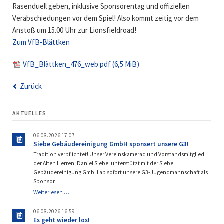
Rasenduell geben, inklusive Sponsorentag und offiziellen
Verabschiedungen vor dem Spiel! Also kommt zeitig vor dem
Anstoß um 15.00 Uhr zur Lionsfieldroad!
Zum VfB-Blättken
VfB_Blättken_476_web.pdf
(6,5 MiB)
Zurück
AKTUELLES
06.08.2026 17:07
Siebe Gebäudereinigung GmbH sponsert unsere G3!
Tradition verpflichtet! Unser Vereinskamerad und Vorstandsmitglied
der Alten Herren, Daniel Siebe, unterstützt mit der Siebe
Gebäudereinigung GmbH ab sofort unsere G3-Jugendmannschaft als
Sponsor.
Siebe
Weiterlesen …
Gebäudereinigung
GmbH
06.08.2026 16:59
sponsert
Es geht wieder los!