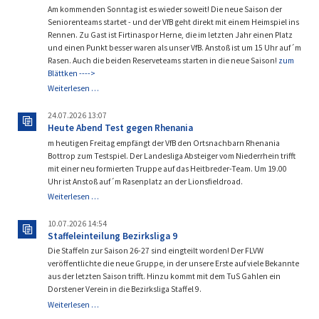
unsere
Am kommenden Sonntag ist es wieder soweit! Die neue Saison der
G3!
Seniorenteams startet - und der VfB geht direkt mit einem Heimspiel ins
Rennen. Zu Gast ist Firtinaspor Herne, die im letzten Jahr einen Platz
und einen Punkt besser waren als unser VfB. Anstoß ist um 15 Uhr auf´m
Rasen. Auch die beiden Reserveteams starten in die neue Saison!
zum
Blättken ---->
Es
Weiterlesen …
geht
wieder
24.07.2026 13:07
los!
Heute Abend Test gegen Rhenania
m heutigen Freitag empfängt der VfB den Ortsnachbarn Rhenania
Bottrop zum Testspiel. Der Landesliga Absteiger vom Niederrhein trifft
mit einer neu formierten Truppe auf das Heitbreder-Team. Um 19.00
Uhr ist Anstoß auf´m Rasenplatz an der Lionsfieldroad.
Heute
Weiterlesen …
Abend
Test
10.07.2026 14:54
gegen
Staffeleinteilung Bezirksliga 9
Rhenania
Die Staffeln zur Saison 26-27 sind eingteilt worden! Der FLVW
veröffentlichte die neue Gruppe, in der unsere Erste auf viele Bekannte
aus der letzten Saison trifft. Hinzu kommt mit dem TuS Gahlen ein
Dorstener Verein in die Bezirksliga Staffel 9.
Staffeleinteilung
Weiterlesen …
Bezirksliga